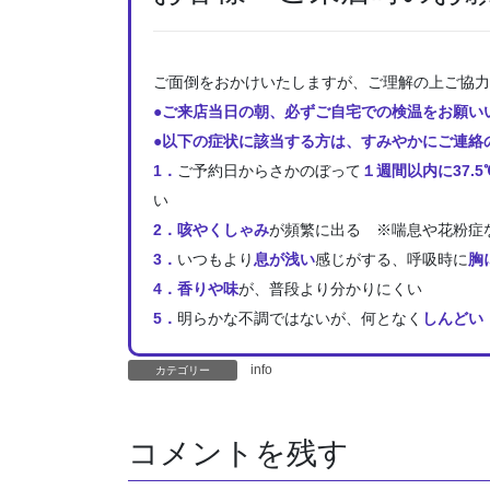
ご面倒をおかけいたしますが、ご理解の上ご協力
●ご来店当日の朝、必ずご自宅での検温をお願い
●以下の症状に該当する方は、すみやかにご連絡
1．
ご予約日からさかのぼって
１週間以内に37.
い
2．咳やくしゃみ
が頻繁に出る ※喘息や花粉症
3．
いつもより
息が浅い
感じがする、呼吸時に
胸
4．香りや味
が、普段より分かりにくい
5．
明らかな不調ではないが、何となく
しんどい
info
カテゴリー
コメントを残す