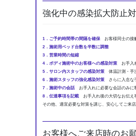
強化中の感染拡大防止
1．ご予約時間帯の間隔を確保
お客様同士の接
2．施術用ベッド台数を半数に調整
3．営業時間の短縮
4．ボディ施術中のお客様への感染対策
お手入れ
5．サロン内スタッフの感染対策
体温計測・手洗
6．施術スタッフの強化感染対策
さらに入念な手
7．施術中の会話
お手入れに必要な会話のみに
8．伝達事項を記載
お手入れ後の大切なお伝え
その他、適宜必要な対策を講じ、安心してご来店
お客様へご来店時のお