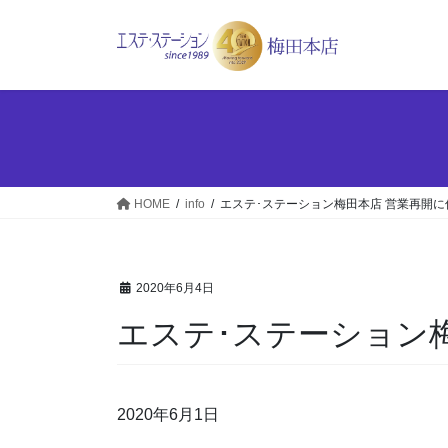
コ
ナ
ン
ビ
テ
ゲ
ン
ー
ツ
シ
へ
ョ
ス
ン
キ
に
ッ
移
HOME
info
エステ･ステーション梅田本店 営業再開に
プ
動
2020年6月4日
エステ･ステーション
2020年6月1日