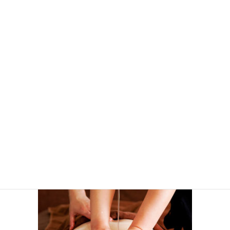
コ
ナ
ン
ビ
テ
ゲ
ン
ー
投稿
ツ
シ
へ
ョ
ス
ン
HOME
初回体験クーポン
thum_srotas
キ
に
ッ
移
プ
動
2019年12月20日
thum_srotas