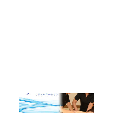
コ
ナ
ン
ビ
テ
ゲ
ン
ー
投稿
ツ
シ
へ
ョ
ス
ン
HOME
全身トリートメント「リジュ・トリートメント（ボディ・頭皮）」
キ
に
menu_icon_reju
ッ
移
プ
動
2019年11月15日
menu_icon_reju